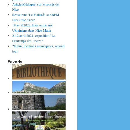
Article Médiapart sur le procès de
Nice
Restaurant "Le Mallard" sur BFM
Nice Côte d'azur
19 avril 2022, Bienvenue aux
Ukrainiens dans Nice-Matin
2-12 avril 2021, exposition "Le
Printemps des Poètes"
28 juin, Elections municipales, second
tour
Favoris