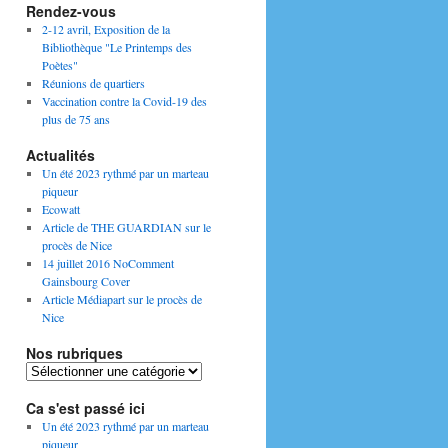
Rendez-vous
2-12 avril, Exposition de la
Bibliothèque "Le Printemps des
Poètes"
Réunions de quartiers
Vaccination contre la Covid-19 des
plus de 75 ans
Actualités
Un été 2023 rythmé par un marteau
piqueur
Ecowatt
Article de THE GUARDIAN sur le
procès de Nice
14 juillet 2016 NoComment
Gainsbourg Cover
Article Médiapart sur le procès de
Nice
Nos rubriques
Nos
rubriques
Ca s'est passé ici
Un été 2023 rythmé par un marteau
piqueur