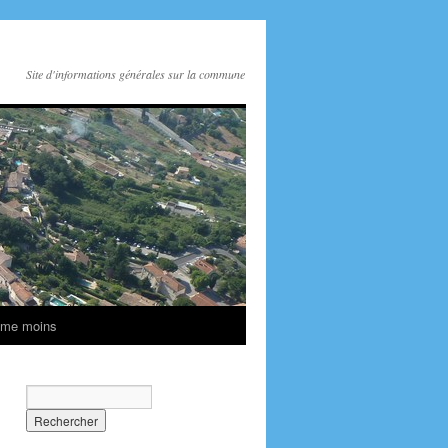
Site d'informations générales sur la commune
ime moins