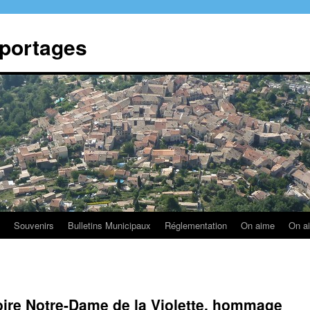
eportages
Souvenirs
Bulletins Municipaux
Réglementation
On aime
On a
toire Notre-Dame de la Violette, hommage