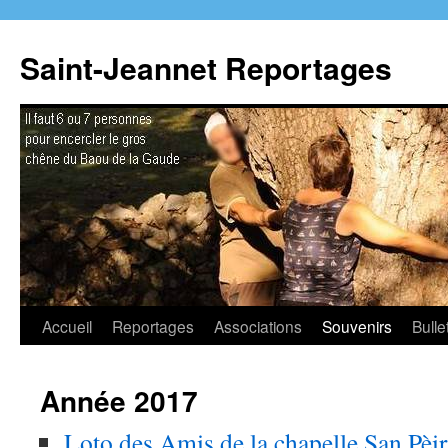
Aller
au
Saint-Jeannet Reportages
contenu
Accueil
Reportages
Associations
Souvenirs
Bulle
Année 2017
Loto des Amis de la chapelle San Pèi