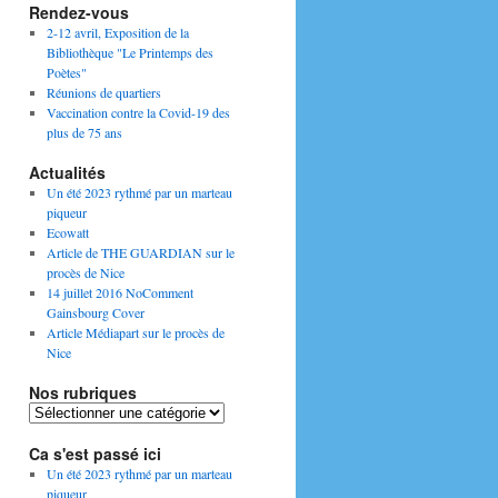
Rendez-vous
2-12 avril, Exposition de la
Bibliothèque "Le Printemps des
Poètes"
Réunions de quartiers
Vaccination contre la Covid-19 des
plus de 75 ans
Actualités
Un été 2023 rythmé par un marteau
piqueur
Ecowatt
Article de THE GUARDIAN sur le
procès de Nice
14 juillet 2016 NoComment
Gainsbourg Cover
Article Médiapart sur le procès de
Nice
Nos rubriques
Nos
rubriques
Ca s'est passé ici
Un été 2023 rythmé par un marteau
piqueur