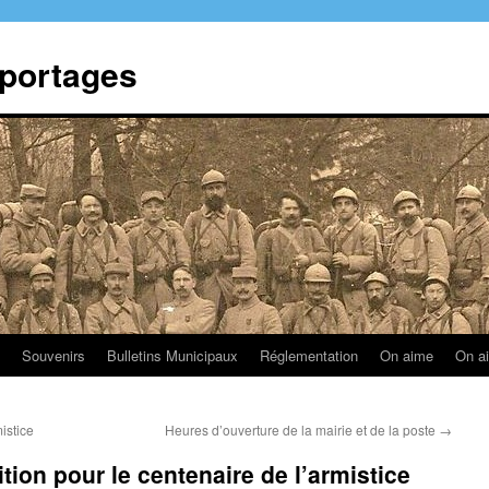
eportages
Souvenirs
Bulletins Municipaux
Réglementation
On aime
On a
istice
Heures d’ouverture de la mairie et de la poste
→
ion pour le centenaire de l’armistice