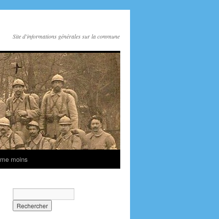
Site d'informations générales sur la commune
ime moins