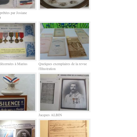
prêtées par Josiane
O
décernées à Marius
Quelques exemplaires de la revue
l'Illustration
Jacques ALBIN