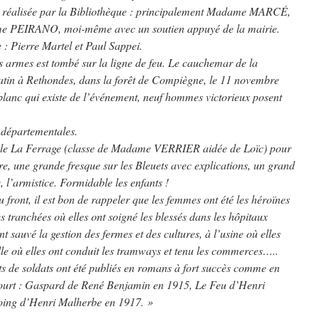
e, réalisée par la Bibliothèque : principalement Madame MARCÉ,
ame PEIRANO, moi-même avec un soutien appuyé de la mairie.
 : Pierre Martel et Paul Sappei.
s armes est tombé sur la ligne de feu. Le cauchemar de la
atin à Rethondes, dans la forêt de Compiègne, le 11 novembre
 blanc qui existe de l’événement, neuf hommes victorieux posent
 départementales.
ole La Ferrage (classe de Madame VERRIER aidée de Loïc) pour
utre, une grande fresque sur les Bleuets avec explications, un grand
 l’armistice. Formidable les enfants !
u front, il est bon de rappeler que les femmes ont été les héroïnes
es tranchées où elles ont soigné les blessés dans les hôpitaux
t sauvé la gestion des fermes et des cultures, à l’usine où elles
lle où elles ont conduit les tramways et tenu les commerces…..
its de soldats ont été publiés en romans à fort succès comme en
court : Gaspard de René Benjamin en 1915, Le Feu d’Henri
oing d’Henri Malherbe en 1917. »