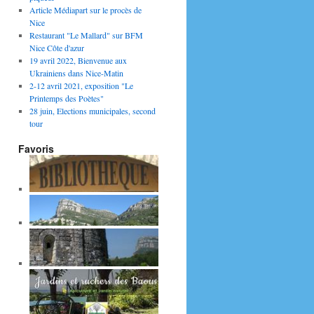
Article Médiapart sur le procès de
Nice
Restaurant "Le Mallard" sur BFM
Nice Côte d'azur
19 avril 2022, Bienvenue aux
Ukrainiens dans Nice-Matin
2-12 avril 2021, exposition "Le
Printemps des Poètes"
28 juin, Elections municipales, second
tour
Favoris