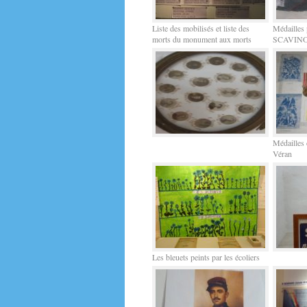
Liste des mobilisés et liste des
Médailles 
morts du monument aux morts
SCAVIN
Médailles 
Véran
Les bleuets peints par les écoliers