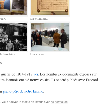
AVINO
Roger MICHEL
de l'Armistice
Inauguration
s :
la guerre de 1914-1918,
ici
. Les nombreux documents exposés sur
nt-Jeannois ont été trouvé ce site. Ils ont été publiés avec l’accord
un
grand-père de notre famille
.
s
. Vous pouvez le mettre en favoris avec
ce permalien
.