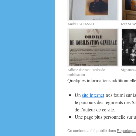
André CAFASSO
Jean SC
Affiche donnant l'ordre de
Signature 
mobilisation
Quelques informations additionnelle
Un
site Internet
très fourni sur 
le parcours des régiments des Sai
de l’auteur de ce site.
Une page plus personnelle sur 
Ce contenu a été publié dans
Reportage