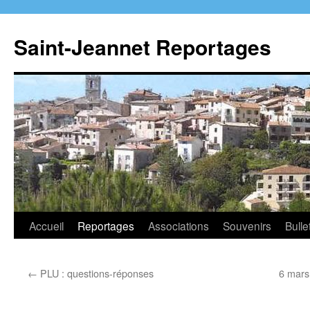
Aller
au
Saint-Jeannet Reportages
contenu
Accueil
Reportages
Associations
Souvenirs
Bulle
←
PLU : questions-réponses
6 mars,