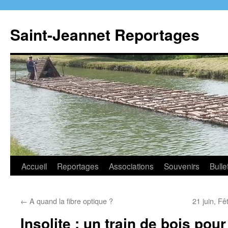
Aller
au
Saint-Jeannet Reportages
contenu
Accueil
Reportages
Associations
Souvenirs
Bulle
←
A quand la fibre optique ?
21 juin, F
Insolite : un train de bois pour