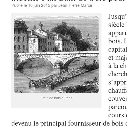
Publié le
10 juin 2015
par
Jean-Pierre Marcé
Jusqu’
siècle
apparu
bois. 
capita
et maj
à la ch
cherc
s’appr
chauf
couver
Train de bois à Paris
parco
cours 
devenu le principal fournisseur de bois d