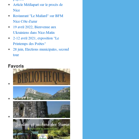
Article Médiapart sur le procès de
Nice
Restaurant "Le Mallard" sur BFM
Nice Côte d'azur
19 avril 2022, Bienvenue aux
Ukrainiens dans Nice-Matin
2-12 avril 2021, exposition "Le
Printemps des Poètes"
28 juin, Elections municipales, second
tour
Favoris