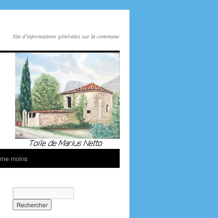
Site d'informations générales sur la commune
ime moins