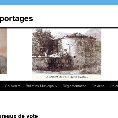
eportages
Souvenirs
Bulletins Municipaux
Réglementation
On aime
On a
reaux de vote