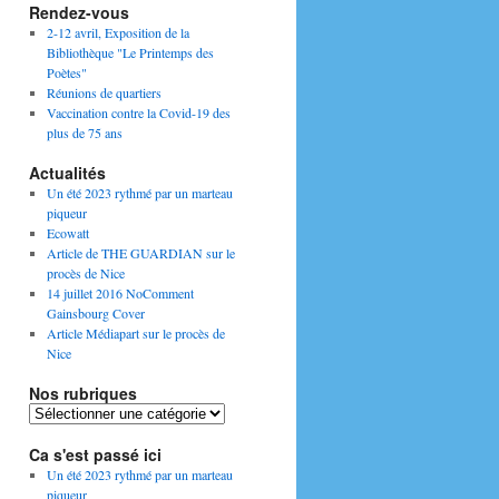
Rendez-vous
2-12 avril, Exposition de la
Bibliothèque "Le Printemps des
Poètes"
Réunions de quartiers
Vaccination contre la Covid-19 des
plus de 75 ans
Actualités
Un été 2023 rythmé par un marteau
piqueur
Ecowatt
Article de THE GUARDIAN sur le
procès de Nice
14 juillet 2016 NoComment
Gainsbourg Cover
Article Médiapart sur le procès de
Nice
Nos rubriques
Nos
rubriques
Ca s'est passé ici
Un été 2023 rythmé par un marteau
piqueur