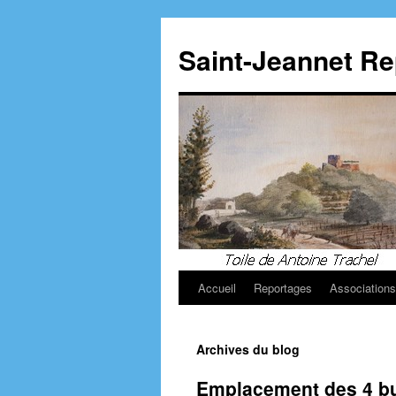
Aller
au
Saint-Jeannet R
contenu
Accueil
Reportages
Associations
Archives du blog
Emplacement des 4 bu