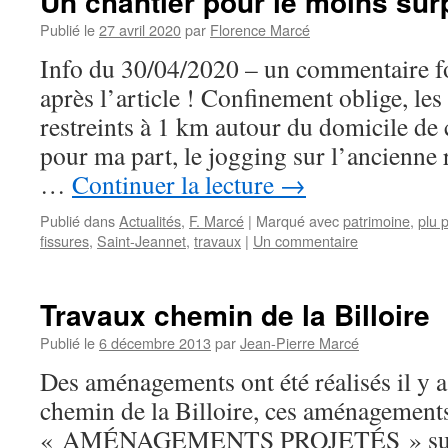
Un chantier pour le moins sur
Publié le
27 avril 2020
par
Florence Marcé
Info du 30/04/2020 – un commentaire for
après l’article ! Confinement oblige, le
restreints à 1 km autour du domicile de
pour ma part, le jogging sur l’ancienne
…
Continuer la lecture
→
Publié dans
Actualités
,
F. Marcé
|
Marqué avec
patrimoine
,
plu 
fissures
,
Saint-Jeannet
,
travaux
|
Un commentaire
Travaux chemin de la Billoire
Publié le
6 décembre 2013
par
Jean-Pierre Marcé
Des aménagements ont été réalisés il y 
chemin de la Billoire, ces aménagements 
« AMÉNAGEMENTS PROJETÉS » sur 