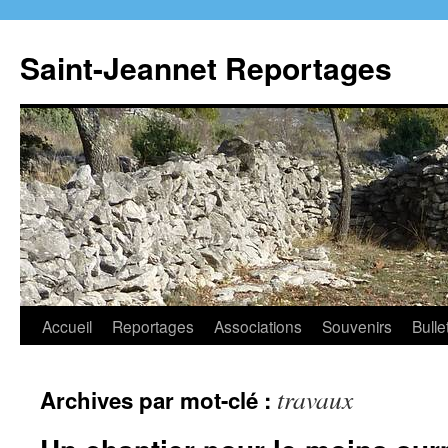
Aller
au
Saint-Jeannet Reportages
contenu
Accueil
Reportages
Associations
Souvenirs
Bulle
travaux
Archives par mot-clé :