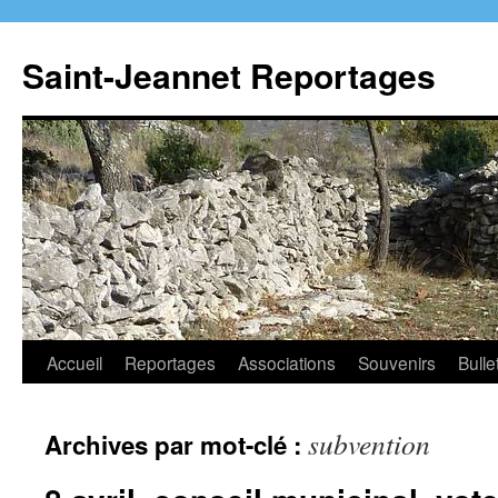
Aller
au
Saint-Jeannet Reportages
contenu
Accueil
Reportages
Associations
Souvenirs
Bulle
subvention
Archives par mot-clé :