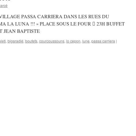
Marcé
 VILLAGE PASSA CARRIERA DANS LES RUES DU
MA LA LUNA !!! » PLACE SOUS LE FOUR  23H BUFFET
T JEAN BAPTISTE
leti
,
bigaradié
,
boufets
,
courcoussouns
,
lo cepon
,
lune
,
passa carriera
|