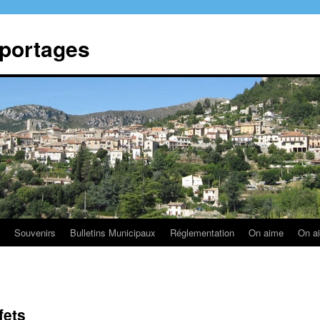
eportages
Souvenirs
Bulletins Municipaux
Réglementation
On aime
On a
fets