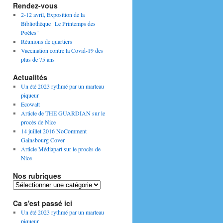
Rendez-vous
2-12 avril, Exposition de la
Bibliothèque "Le Printemps des
Poètes"
Réunions de quartiers
Vaccination contre la Covid-19 des
plus de 75 ans
Actualités
Un été 2023 rythmé par un marteau
piqueur
Ecowatt
Article de THE GUARDIAN sur le
procès de Nice
14 juillet 2016 NoComment
Gainsbourg Cover
Article Médiapart sur le procès de
Nice
Nos rubriques
Nos
rubriques
Ca s'est passé ici
Un été 2023 rythmé par un marteau
piqueur