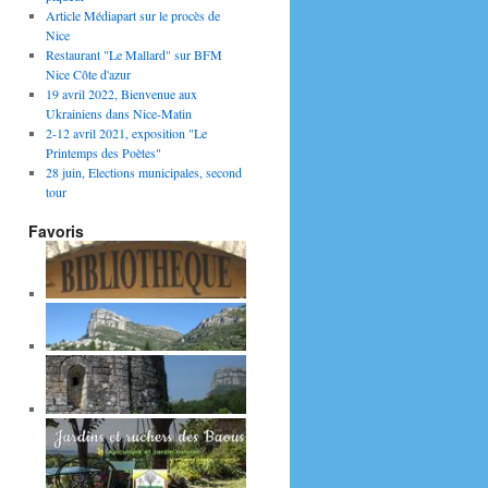
Article Médiapart sur le procès de
Nice
Restaurant "Le Mallard" sur BFM
Nice Côte d'azur
19 avril 2022, Bienvenue aux
Ukrainiens dans Nice-Matin
2-12 avril 2021, exposition "Le
Printemps des Poètes"
28 juin, Elections municipales, second
tour
Favoris