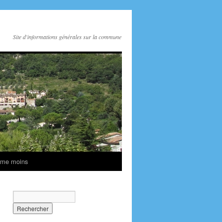
Site d'informations générales sur la commune
ime moins