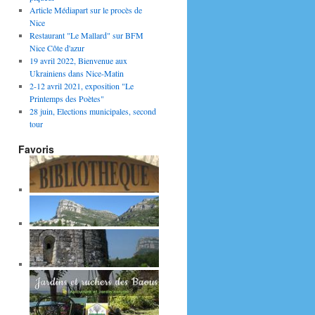
Article Médiapart sur le procès de
Nice
Restaurant "Le Mallard" sur BFM
Nice Côte d'azur
19 avril 2022, Bienvenue aux
Ukrainiens dans Nice-Matin
2-12 avril 2021, exposition "Le
Printemps des Poètes"
28 juin, Elections municipales, second
tour
Favoris