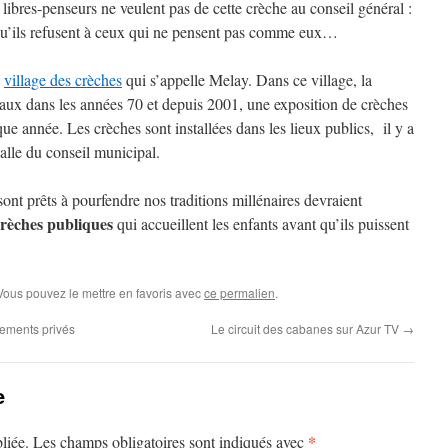
ibres‑penseurs ne veulent pas de cette crèche au conseil général :
r qu’ils refusent à ceux qui ne pensent pas comme eux…
e
village des crèches
qui s’appelle Melay. Dans ce village, la
uclaux dans les années 70 et depuis 2001, une exposition de crèches
e année. Les crèches sont installées dans les lieux publics, il y a
salle du conseil municipal.
 sont prêts à pourfendre nos traditions millénaires devraient
crèches publiques
qui accueillent les enfants avant qu’ils puissent
 Vous pouvez le mettre en favoris avec
ce permalien
.
gements privés
Le circuit des cabanes sur Azur TV
→
e
*
liée.
Les champs obligatoires sont indiqués avec