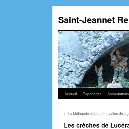
Aller
au
Saint-Jeannet R
contenu
Accueil
Reportages
Associations
←
La Métropole aide la rénovation de lo
Les crèches de Lucé