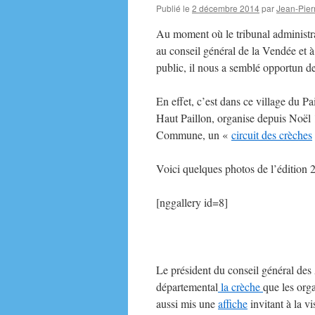
Publié le
2 décembre 2014
par
Jean-Pier
Au moment où le tribunal administrat
au conseil général de la Vendée et à
public, il nous a semblé opportun d
En effet, c’est dans ce village du 
Haut Paillon, organise depuis Noël 1
Commune, un «
circuit des crèches
Voici quelques photos de l’édition 
[nggallery id=8]
Le président du conseil général des 
départemental
la crèche
que les org
aussi mis une
affiche
invitant à la v