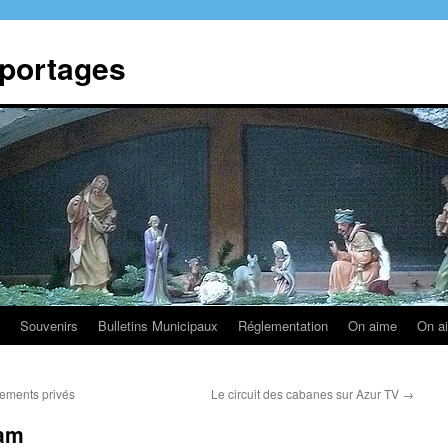
eportages
Souvenirs
Bulletins Municipaux
Réglementation
On aime
On a
gements privés
Le circuit des cabanes sur Azur TV
→
ram