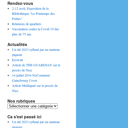
Rendez-vous
2-12 avril, Exposition de la
Bibliothèque "Le Printemps des
Poètes"
Réunions de quartiers
Vaccination contre la Covid-19 des
plus de 75 ans
Actualités
Un été 2023 rythmé par un marteau
piqueur
Ecowatt
Article de THE GUARDIAN sur le
procès de Nice
14 juillet 2016 NoComment
Gainsbourg Cover
Article Médiapart sur le procès de
Nice
Nos rubriques
Nos
rubriques
Ca s'est passé ici
Un été 2023 rythmé par un marteau
piqueur