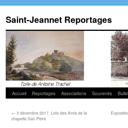
Aller
au
Saint-Jeannet Reportages
contenu
Accueil
Reportages
Associations
Souvenirs
Bulle
←
3 décembre 2017, Loto des Amis de la
Expositio
chapelle San Pèire