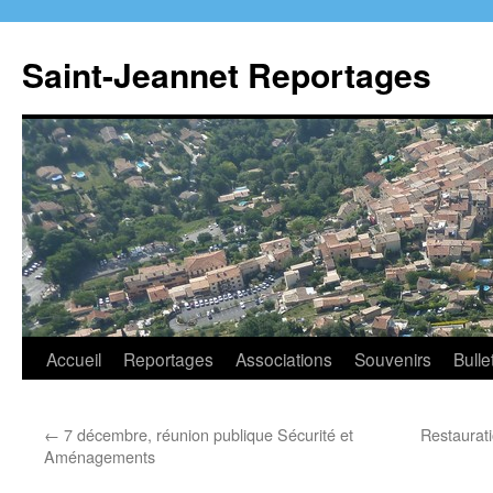
Aller
au
Saint-Jeannet Reportages
contenu
Accueil
Reportages
Associations
Souvenirs
Bulle
←
7 décembre, réunion publique Sécurité et
Restaurati
Aménagements