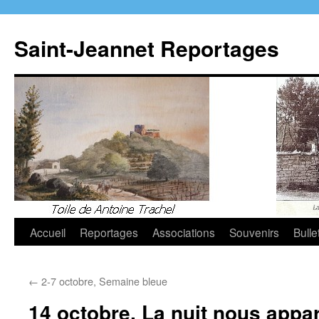
Aller
au
Saint-Jeannet Reportages
contenu
Accueil
Reportages
Associations
Souvenirs
Bulle
←
2-7 octobre, Semaine bleue
14 octobre, La nuit nous appar