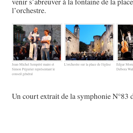
venir s’abreuver à la fontaine de la plac
l’orchestre.
Jean-Michel Sempéré maire et
L'orchestre sur la place de l'église
Edgar Morea
Simon Pégurier représentant le
Debora Wal
conseil général
Un court extrait de la symphonie N°83 