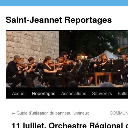
Aller
au
Saint-Jeannet Reportages
contenu
Accueil
Reportages
Associations
Souvenirs
Bulle
←
Guide d’utilisation du panneau lumineux
COMMUNI
11 juillet, Orchestre Régional